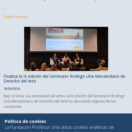
...
Seguir leyendo
Finaliza la IX edición del Seminario Rodrigo Uría Meruéndano de
Derecho del Arte
18/06/2026
Bajo el lema «La necesidad del arte», la IX edición del Seminario Rodrigo
Uría Meruéndano de Derecho del Arte ha abordado algunas de las
cuestiones
...
Política de cookies
Seguir leyendo
La Fundación Profesor Uría utiliza cookies analíticas de