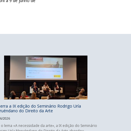
il a 9 de junho de
erra a IX edição do Seminário Rodrigo Uría
uéndano do Direito da Arte
06/2026
 o lema «A necessidade da arte», a IX edição do Seminário
rigo Uría Meruéndano do Direito da Arte abordou