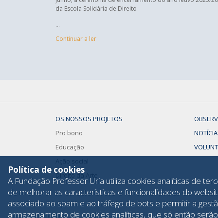
da Escola Solidária de Direito
...
Continuar a ler
OS NOSSOS PROJETOS
OBSERV
Pro bono
NOTÍCIA
Educação
VOLUNT
Ação social
Política de cookies
Direito da Arte
A Fundação Professor Uría utiliza cookies analíticas de t
de melhorar as características e funcionalidades do websi
associado ao spam e ao tráfego de bots e permitir a gestã
armazenamento de cookies analíticas, que só então serão a