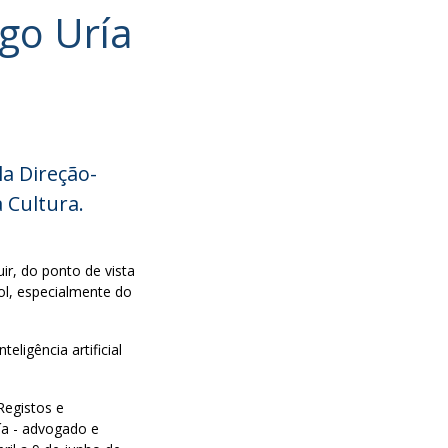
go Uría
a Direção-
 Cultura.
ir, do ponto de vista
hol, especialmente do
eligência artificial
Registos e
ía - advogado e