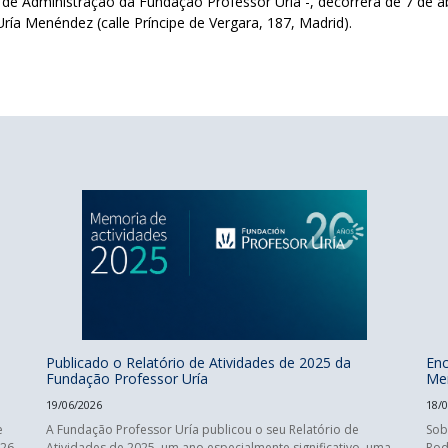
 Administração da Fundação Professor Uría -, decorrerá de 7 de abr
ría Menéndez (calle Príncipe de Vergara, 187, Madrid).
Publicado o Relatório de Atividades de 2025 da
Enc
Fundação Professor Uría
Mer
19/06/2026
18/
e
A Fundação Professor Uría publicou o seu Relatório de
Sob
026
Atividades de 2025, um ano especialmente significativo, uma
Rod