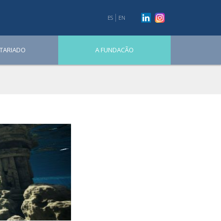
ES
EN
TARIADO
A FUNDACÃO