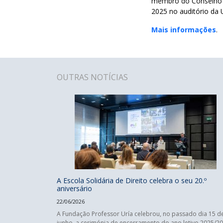
membro do Conselho de
2025 no auditório da U
Mais informações
.
OUTRAS NOTÍCIAS
A Escola Solidária de Direito celebra o seu 20.º
aniversário
22/06/2026
A Fundação Professor Uría celebrou, no passado dia 15 d
junho, a cerimónia de encerramento do ano letivo 2025/2