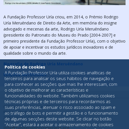
A Fundação Professor Uría criou, em 2014, o Prémio Rodrigo
Uría Meruéndano de Direito da Arte, em memória do insigne
advogado e mecenas da arte, Rodrigo Uría Meruéndano
(presidente do Patronato do Museu do Prado [2004-2007] e
primeiro presidente da Fundação Professor Uría), com o objetivo
de apoiar e incentivar os estudos jurídicos inovadores e de
qualidade sobre o mundo da arte.
Biografia de Rodrigo Uría Meruéndano
Política de cookies
A Fundação Professor Uría utiliza cookies analíticas de
EDIÇÕES ANTERIORES
terceiros para analisar os seus hábitos de navegação e
para conhecer as secções que mais lhe interessam, com
o objetivo de melhorar as características e
funcionalidades do website. Também utilizamos cookies
técnicas próprias e de terceiros para recordarmos as
C/ Príncipe de Vergara, 187
suas preferências, atenuar o risco associado ao spam e
Plaza de Rodrigo Uría
ao tráfego de bots e permitir a gestão e o funcionamento
28002 Madrid (Espanha)
de algumas secções deste website. Se clicar no botão
“Aceitar”, estará a aceitar o armazenamento de cookies
info@fundacionprofesoruria.org