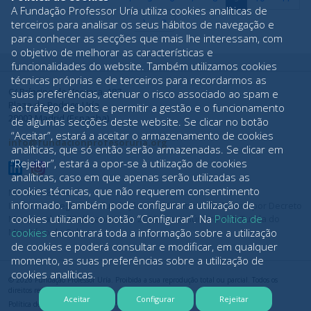
A Fundação Professor Uría utiliza cookies analíticas de
›
»
terceiros para analisar os seus hábitos de navegação e
para conhecer as secções que mais lhe interessam, com
o objetivo de melhorar as características e
funcionalidades do website. Também utilizamos cookies
técnicas próprias e de terceiros para recordarmos as
C/ Príncipe de Vergara, 187
suas preferências, atenuar o risco associado ao spam e
Plaza de Rodrigo Uría
ao tráfego de bots e permitir a gestão e o funcionamento
28002 Madrid (Espanha)
de algumas secções deste website. Se clicar no botão
“Aceitar”, estará a aceitar o armazenamento de cookies
info@fundacionprofesoruria.org
analíticas, que só então serão armazenadas. Se clicar em
“Rejeitar”, estará a opor-se à utilização de cookies
analíticas, caso em que apenas serão utilizadas as
cookies técnicas, que não requerem consentimento
NIF: G84489970
informado. Também pode configurar a utilização de
Inscrita no Registo de Fundações do Ministério da Cultura por Decreto
cookies utilizando o botão “Configurar”. Na
Política de
Ministerial de 25 de janeiro de 2006 com o número 691. Tutela do
Ministério da Cultura.
cookies
encontrará toda a informação sobre a utilização
de cookies e poderá consultar e modificar, em qualquer
momento, as suas preferências sobre a utilização de
cookies analíticas.
© 2026 Fundação Professor Uría. Proibida a sua reprodução total ou parcial. Todos os
direitos reservados
Aceitar
Configurar
Rejeitar
Política de Cookies
Política de privacidade
Aviso Legal