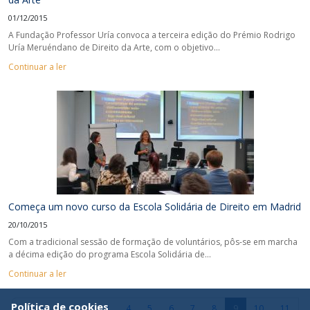
01/12/2015
A Fundação Professor Uría convoca a terceira edição do Prémio Rodrigo
Uría Meruéndano de Direito da Arte, com o objetivo...
Continuar a ler
Começa um novo curso da Escola Solidária de Direito em Madrid
20/10/2015
Com a tradicional sessão de formação de voluntários, pôs-se em marcha
a décima edição do programa Escola Solidária de...
Continuar a ler
Política de cookies
«
‹
1
2
3
4
5
6
7
8
9
10
11