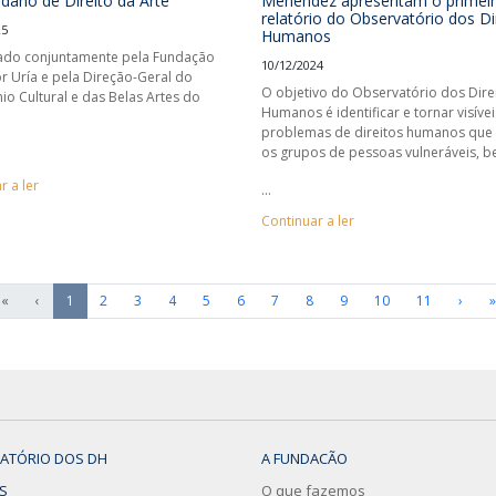
ano de Direito da Arte
Menéndez apresentam o primei
relatório do Observatório dos Di
25
Humanos
ado conjuntamente pela Fundação
10/12/2024
r Uría e pela Direção-Geral do
O objetivo do Observatório dos Dire
io Cultural e das Belas Artes do
Humanos é identificar e tornar visívei
problemas de direitos humanos que
os grupos de pessoas vulneráveis, 
r a ler
...
Continuar a ler
«
‹
1
2
3
4
5
6
7
8
9
10
11
›
»
ATÓRIO DOS DH
A FUNDACÃO
S
O que fazemos