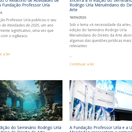
do o Relatório de Atividades de
Encerra a IX edição do Seminári
a Fundação Professor Uría
Rodrigo Uría Meruéndano do Dir
Arte
26
18/06/2026
ão Professor Uría publicou o seu
Sob o lema «A necessidade da arte», 
o de Atividades de 2025, um ano
edição do Seminário Rodrigo Uría
mente significativo, uma vez que
Meruéndano do Direito da Arte abo
e com o vig&eacu
algumas das questões jurídicas mais
relevantes
r a ler
...
Continuar a ler
ição do Seminário Rodrigo Uría
A Fundação Professor Uría e a U