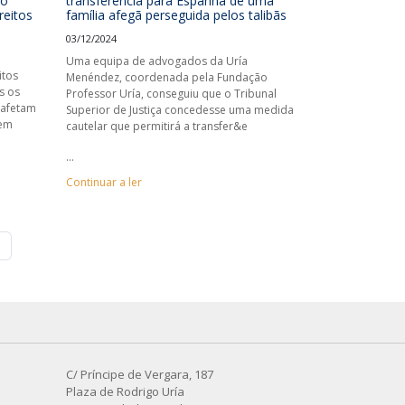
ro
transferência para Espanha de uma
reitos
família afegã perseguida pelos talibãs
03/12/2024
Uma equipa de advogados da Uría
itos
Menéndez, coordenada pela Fundação
s os
Professor Uría, conseguiu que o Tribunal
 afetam
Superior de Justiça concedesse uma medida
bem
cautelar que permitirá a transfer&e
...
Continuar a ler
C/ Príncipe de Vergara, 187
Plaza de Rodrigo Uría