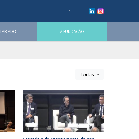
ES
EN
TARIADO
A FUNDACÃO
Todas