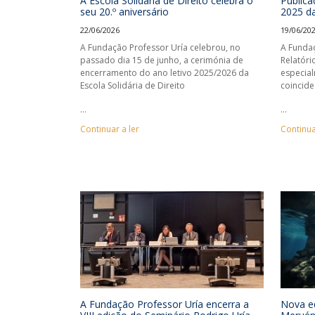
A Escola Solidária de Direito celebra o
Publica
seu 20.º aniversário
2025 d
22/06/2026
19/06/20
A Fundação Professor Uría celebrou, no
A Fundaç
passado dia 15 de junho, a cerimónia de
Relatóri
encerramento do ano letivo 2025/2026 da
especial
Escola Solidária de Direito
coincid
...
...
Continuar a ler
Continua
A Fundação Professor Uría encerra a
Nova ed