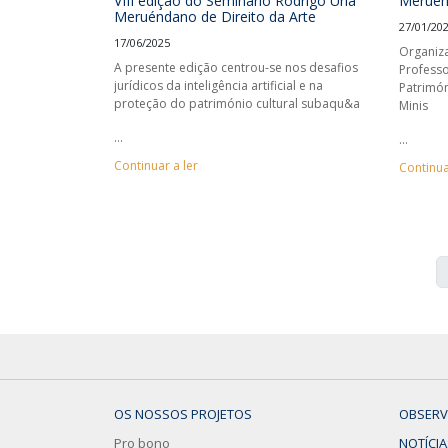
VIII edição do Seminário Rodrigo Uría
Meruénd
Meruéndano de Direito da Arte
27/01/20
17/06/2025
Organiz
A presente edição centrou-se nos desafios
Professo
jurídicos da inteligência artificial e na
Patrimón
proteção do património cultural subaqu&a
Minis
...
...
Continuar a ler
Continua
OS NOSSOS PROJETOS
OBSERV
Pro bono
NOTÍCIA